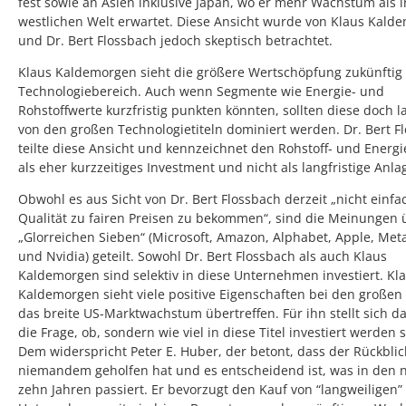
fest sowie an Asien inklusive Japan, wo er mehr Wachstum als i
westlichen Welt erwartet. Diese Ansicht wurde von Klaus Kald
und Dr. Bert Flossbach jedoch skeptisch betrachtet.
Klaus Kaldemorgen sieht die größere Wertschöpfung zukünftig
Technologiebereich. Auch wenn Segmente wie Energie- und
Rohstoffwerte kurzfristig punkten könnten, sollten diese doch la
von den großen Technologietiteln dominiert werden. Dr. Bert F
teilte diese Ansicht und kennzeichnet den Rohstoff- und Energ
als eher kurzzeitiges Investment und nicht als langfristige Anla
Obwohl es aus Sicht von Dr. Bert Flossbach derzeit „nicht einfac
Qualität zu fairen Preisen zu bekommen“, sind die Meinungen 
„Glorreichen Sieben“ (Microsoft, Amazon, Alphabet, Apple, Meta
und Nvidia) geteilt. Sowohl Dr. Bert Flossbach als auch Klaus
Kaldemorgen sind selektiv in diese Unternehmen investiert. Kl
Kaldemorgen sieht viele positive Eigenschaften bei den großen T
das breite US-Marktwachstum übertreffen. Für ihn stellt sich d
die Frage, ob, sondern wie viel in diese Titel investiert werden s
Dem widerspricht Peter E. Huber, der betont, dass der Rückblic
niemandem geholfen hat und es entscheidend ist, was in den 
zehn Jahren passiert. Er bevorzugt den Kauf von “langweiligen”