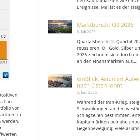
den Kapitalmärkten wie einz
Ereignisse. Mal ist es der ste
Marktbericht Q2 2026
8. Juli 2026
Quartalsbericht 2. Quartal 202
reüssieren, Öl, Gold, Silber u
2026 zeichnete sich durch ei
an den Finanzmärkten aus….
einBlick: Asien im Aufw
nach Osten lohnt
5. Juni 2026
positiven
uch in
Während der Iran-Krieg, steig
tfolio von
Schwankungen an den westlic
arüber, in
Schlagzeilen bestimmten, ent
n werden.
Kapitalmärkten beinahe unbe
n
Gegenbewegung: Viele asiatis
ffwerten