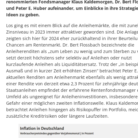
renommierten Fondsmanager Klaus Kaldemorgen, Dr. Bert Fl
und Peter E. Huber aufeinander, um Einblicke in ihre Strategi
Ideen zu geben.
Los ging es mit einem Blick auf die Anleihemärkte, die mit z
Zinsniveau in 2023 immer attraktiver geworden sind. Die Anlag
zeigten sich hier für 2024 eher zurückhaltend in ihrer Beurteil
Chancen am Rentenmarkt. Dr. Bert Flossbach bezeichnete die
Anleiherenditen als „zum Leben zu wenig und zum Sterben zu v
setzt derzeit höchstens sehr selektiv auf Anleihen oder nutzt
kurzlaufende Anleihen als Liquiditätsersatz. Trotz der „in beisp
Ausmaß und in kurzer Zeit erhöhten Zinsen“ betrachtet Peter E
aktuellen Renditen am Anleihenmarkt ebenfalls als wenig attrak
einer Rendite von derzeit etwa 2,3 Prozent für zehnjährige deu
Staatsanleihen empfindet der erfahrene Rentenfondsmanager 
Umfeld als ungeeignet für Anleiheninvestitionen, insbesondere
Gefahr einer möglichen zweiten Inflationswelle. Klaus Kaldemo
betrachtet Anleihen hingegen als Risikopuffer im Portfolio, mei
zusätzliche Kreditrisiken oder längere Laufzeiten.