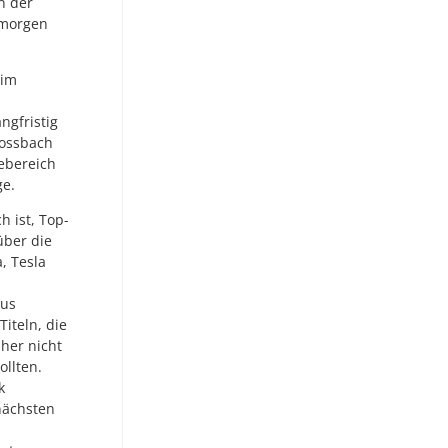
n der
emorgen
 im
ngfristig
lossbach
iebereich
ge.
h ist, Top-
über die
, Tesla
aus
iteln, die
aher nicht
ollten.
k
nächsten