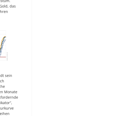
hstum.
Gold, das
ihren
dt sein
ich
che
ten Monate
sfordernde
ikator“,
turkurve
leihen