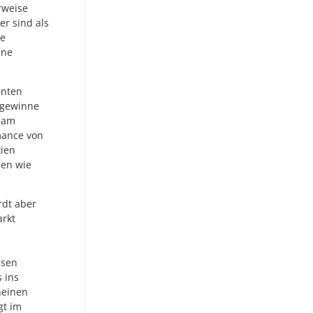
rweise
er sind als
ne
ine
nnten
sgewinne
t am
mance von
tien
men wie
rdt aber
arkt
nsen
 ins
heinen
gt im