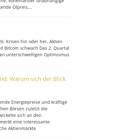
elne, voneinander unabhängige
igende Ölpreis,…
6: Krisen hin oder her, Aktien
nd Bitcoin schwach Das 2. Quartal
nen unterschwelligen Optimismus
ind: Warum sich der Blick
ende Energiepreise und kräftige
hen Börsen zuletzt die
wickelte sich an den
merkt eine interessante
che Aktienmärkte