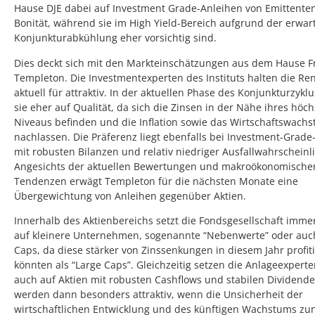
Hause DJE dabei auf Investment Grade-Anleihen von Emittenten
Bonität, während sie im High Yield-Bereich aufgrund der erwar
Konjunkturabkühlung eher vorsichtig sind.
Dies deckt sich mit den Markteinschätzungen aus dem Hause F
Templeton. Die Investmentexperten des Instituts halten die Re
aktuell für attraktiv. In der aktuellen Phase des Konjunkturzykl
sie eher auf Qualität, da sich die Zinsen in der Nähe ihres höc
Niveaus befinden und die Inflation sowie das Wirtschaftswach
nachlassen. Die Präferenz liegt ebenfalls bei Investment-Grade
mit robusten Bilanzen und relativ niedriger Ausfallwahrscheinli
Angesichts der aktuellen Bewertungen und makroökonomische
Tendenzen erwägt Templeton für die nächsten Monate eine
Übergewichtung von Anleihen gegenüber Aktien.
Innerhalb des Aktienbereichs setzt die Fondsgesellschaft immer
auf kleinere Unternehmen, sogenannte “Nebenwerte” oder auc
Caps, da diese stärker von Zinssenkungen in diesem Jahr profit
könnten als “Large Caps”. Gleichzeitig setzen die Anlageexpert
auch auf Aktien mit robusten Cashflows und stabilen Dividende
werden dann besonders attraktiv, wenn die Unsicherheit der
wirtschaftlichen Entwicklung und des künftigen Wachstums zu