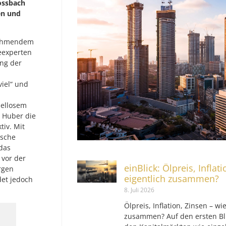
ossbach
en und
unehmendem
eexperten
ung der
iel“ und
iellosem
. Huber die
tiv. Mit
tsche
das
 vor der
einBlick: Ölpreis, Inflat
rgen
eigentlich zusammen?
det jedoch
8. Juli 2026
Ölpreis, Inflation, Zinsen – wi
zusammen? Auf den ersten Bli