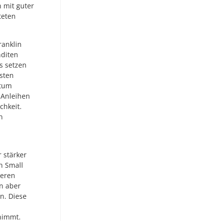
 mit guter
teten
ranklin
nditen
us setzen
hsten
stum
-Anleihen
chkeit.
n
 stärker
h Small
ieren
en aber
n. Diese
nimmt.