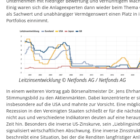
Unternehmen mit niedriger Bewertung und vernünftigem Wac
Einig waren sich die Anlageexperten dann wieder beim Thema 
als Sachwert und unabhängiger Vermögenswert einen Platz in 
Portfolios einnimmt.
Leitzinsentwicklung © Netfonds AG / Netfonds AG
In einem weiteren Vortrag gab Börsenaltmeister Dr. Jens Ehrhar
Stimmungsbild zu den Aktienmärkten. Dabei konzentrierte er s
insbesondere auf die USA und mahnte zur Vorsicht. Eine mögli
Rezession in den Vereinigten Staaten schließt er für die nächs
nicht aus und verschiedene Indikatoren deuten auf eine herau
Zeit hin. Besonders die inverse US-Zinskurve, sein „Lieblingsind
signalisiert wirtschaftlichen Abschwung. Eine inverse Zinsstruk
beschreibt eine Situation, bei der die Renditen langfristiger An