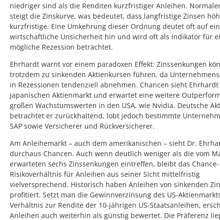
niedriger sind als die Renditen kurzfristiger Anleihen. Normale
steigt die Zinskurve, was bedeutet, dass langfristige Zinsen höh
kurzfristige. Eine Umkehrung dieser Ordnung deutet oft auf ei
wirtschaftliche Unsicherheit hin und wird oft als Indikator für e
mögliche Rezession betrachtet.
Ehrhardt warnt vor einem paradoxen Effekt: Zinssenkungen kö
trotzdem zu sinkenden Aktienkursen führen, da Unternehmen
in Rezessionen tendenziell abnehmen. Chancen sieht Ehrhard
japanischen Aktienmarkt und erwartet eine weitere Outperfor
großen Wachstumswerten in den USA, wie Nvidia. Deutsche Ak
betrachtet er zurückhaltend, lobt jedoch bestimmte Unterneh
SAP sowie Versicherer und Rückversicherer.
Am Anleihemarkt – auch dem amerikanischen – sieht Dr. Ehrha
durchaus Chancen. Auch wenn deutlich weniger als die vom M
erwarteten sechs Zinssenkungen eintreffen, bleibt das Chance-
Risikoverhältnis für Anleihen aus seiner Sicht mittelfristig
vielversprechend. Historisch haben Anleihen von sinkenden Zi
profitiert. Setzt man die Gewinnverzinsung des US-Aktienmarkts
Verhältnis zur Rendite der 10-jährigen US-Staatsanleihen, ersc
Anleihen auch weiterhin als günstig bewertet. Die Präferenz lie