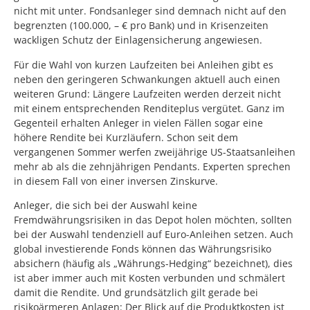
nicht mit unter. Fondsanleger sind demnach nicht auf den
begrenzten (100.000, – € pro Bank) und in Krisenzeiten
wackligen Schutz der Einlagensicherung angewiesen.
Für die Wahl von kurzen Laufzeiten bei Anleihen gibt es
neben den geringeren Schwankungen aktuell auch einen
weiteren Grund: Längere Laufzeiten werden derzeit nicht
mit einem entsprechenden Renditeplus vergütet. Ganz im
Gegenteil erhalten Anleger in vielen Fällen sogar eine
höhere Rendite bei Kurzläufern. Schon seit dem
vergangenen Sommer werfen zweijährige US-Staatsanleihen
mehr ab als die zehnjährigen Pendants. Experten sprechen
in diesem Fall von einer inversen Zinskurve.
Anleger, die sich bei der Auswahl keine
Fremdwährungsrisiken in das Depot holen möchten, sollten
bei der Auswahl tendenziell auf Euro-Anleihen setzen. Auch
global investierende Fonds können das Währungsrisiko
absichern (häufig als „Währungs-Hedging“ bezeichnet), dies
ist aber immer auch mit Kosten verbunden und schmälert
damit die Rendite. Und grundsätzlich gilt gerade bei
risikoärmeren Anlagen: Der Blick auf die Produktkosten ist