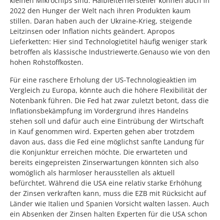
kleinen Mikrochips sind. Halbleiterhersteller können auch in
2022 den Hunger der Welt nach ihren Produkten kaum
stillen. Daran haben auch der Ukraine-Krieg, steigende
Leitzinsen oder Inflation nichts geändert. Apropos
Lieferketten: Hier sind Technologietitel häufig weniger stark
betroffen als klassische Industriewerte.Genauso wie von den
hohen Rohstoffkosten.
Für eine raschere Erholung der US-Technologieaktien im
Vergleich zu Europa, könnte auch die höhere Flexibilität der
Notenbank führen. Die Fed hat zwar zuletzt betont, dass die
Inflationsbekämpfung im Vordergrund ihres Handelns
stehen soll und dafür auch eine Eintrübung der Wirtschaft
in Kauf genommen wird. Experten gehen aber trotzdem
davon aus, dass die Fed eine möglichst sanfte Landung für
die Konjunktur erreichen möchte. Die erwarteten und
bereits eingepreisten Zinserwartungen könnten sich also
womöglich als harmloser herausstellen als aktuell
befürchtet. Während die USA eine relativ starke Erhöhung
der Zinsen verkraften kann, muss die EZB mit Rücksicht auf
Länder wie Italien und Spanien Vorsicht walten lassen. Auch
ein Absenken der Zinsen halten Experten für die USA schon