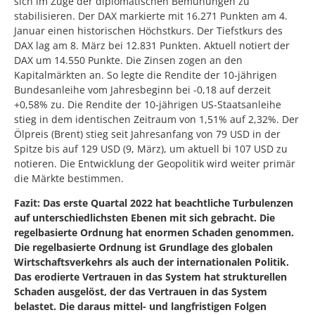
sich im Zuge der diplomatischen Bemühungen zu
stabilisieren. Der DAX markierte mit 16.271 Punkten am 4.
Januar einen historischen Höchstkurs. Der Tiefstkurs des
DAX lag am 8. März bei 12.831 Punkten. Aktuell notiert der
DAX um 14.550 Punkte. Die Zinsen zogen an den
Kapitalmärkten an. So legte die Rendite der 10-jährigen
Bundesanleihe vom Jahresbeginn bei -0,18 auf derzeit
+0,58% zu. Die Rendite der 10-jährigen US-Staatsanleihe
stieg in dem identischen Zeitraum von 1,51% auf 2,32%. Der
Ölpreis (Brent) stieg seit Jahresanfang von 79 USD in der
Spitze bis auf 129 USD (9, März), um aktuell bi 107 USD zu
notieren. Die Entwicklung der Geopolitik wird weiter primär
die Märkte bestimmen.
Fazit: Das erste Quartal 2022 hat beachtliche Turbulenzen
auf unterschiedlichsten Ebenen mit sich gebracht. Die
regelbasierte Ordnung hat enormen Schaden genommen.
Die regelbasierte Ordnung ist Grundlage des globalen
Wirtschaftsverkehrs als auch der internationalen Politik.
Das erodierte Vertrauen in das System hat strukturellen
Schaden ausgelöst, der das Vertrauen in das System
belastet. Die daraus mittel- und langfristigen Folgen