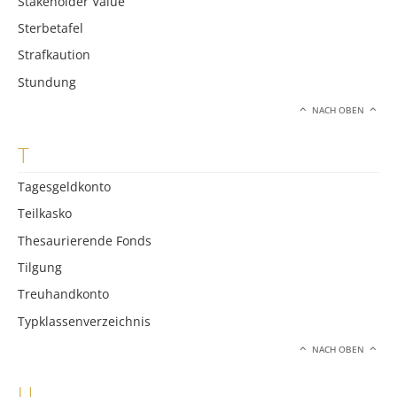
Stakeholder Value
Sterbetafel
Strafkaution
Stundung
NACH OBEN
T
Tagesgeldkonto
Teilkasko
Thesaurierende Fonds
Tilgung
Treuhandkonto
Typklassenverzeichnis
NACH OBEN
U