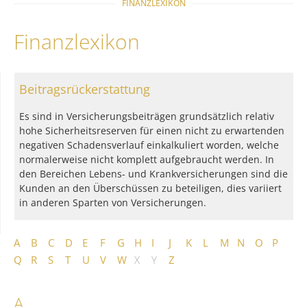
FINANZLEXIKON
Finanzlexikon
Beitragsrückerstattung
Es sind in Versicherungsbeiträgen grundsätzlich relativ
hohe Sicherheitsreserven für einen nicht zu erwartenden
negativen Schadensverlauf einkalkuliert worden, welche
normalerweise nicht komplett aufgebraucht werden. In
den Bereichen Lebens- und Krankversicherungen sind die
Kunden an den Überschüssen zu beteiligen, dies variiert
in anderen Sparten von Versicherungen.
A
B
C
D
E
F
G
H
I
J
K
L
M
N
O
P
Q
R
S
T
U
V
W
X
Y
Z
A