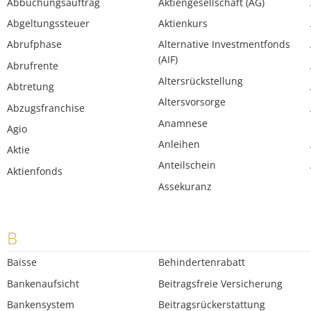
Abbuchungsauftrag
Aktiengesellschaft (AG)
Abgeltungssteuer
Aktienkurs
Abrufphase
Alternative Investmentfonds
(AIF)
Abrufrente
Altersrückstellung
Abtretung
Altersvorsorge
Abzugsfranchise
Anamnese
Agio
Anleihen
Aktie
Anteilschein
Aktienfonds
Assekuranz
B
Baisse
Behindertenrabatt
Bankenaufsicht
Beitragsfreie Versicherung
Bankensystem
Beitragsrückerstattung