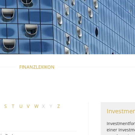
FINANZLEXIKON
S
T
U
V
W
X
Y
Z
Investme
Investmentfo
einer Investm