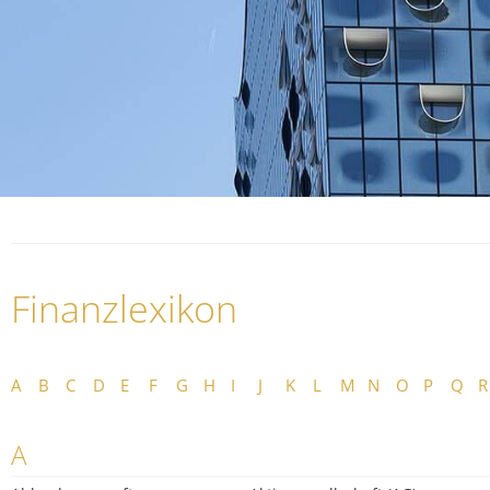
Finanzlexikon
A
B
C
D
E
F
G
H
I
J
K
L
M
N
O
P
Q
R
A