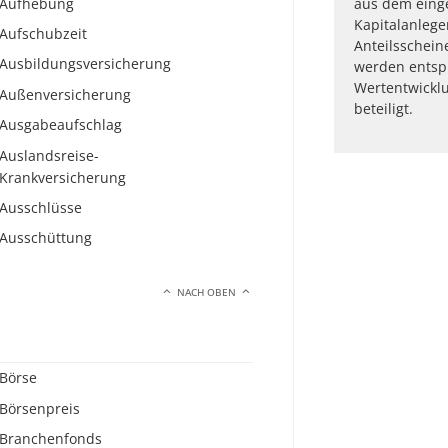
Aufhebung
aus dem eing
Kapitalanlege
Aufschubzeit
Anteilsschein
Ausbildungsversicherung
werden entspr
Wertentwickl
Außenversicherung
beteiligt.
Ausgabeaufschlag
Auslandsreise-
Krankversicherung
Ausschlüsse
Ausschüttung
NACH OBEN
Börse
Börsenpreis
Branchenfonds