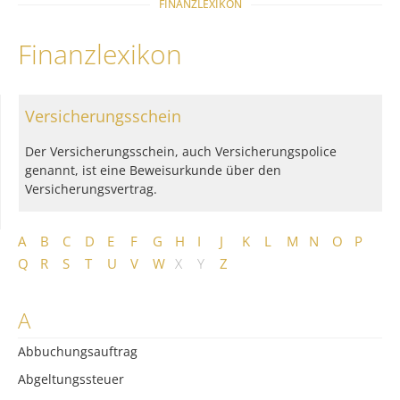
FINANZLEXIKON
Finanzlexikon
Versicherungsschein
Der Versicherungsschein, auch Versicherungspolice
genannt, ist eine Beweisurkunde über den
Versicherungsvertrag.
A
B
C
D
E
F
G
H
I
J
K
L
M
N
O
P
Q
R
S
T
U
V
W
X
Y
Z
A
Abbuchungsauftrag
Abgeltungssteuer