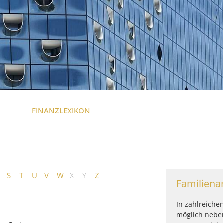
FINANZLEXIKON
S
T
U
V
W
X
Y
Z
Familiena
In zahlreiche
möglich neb