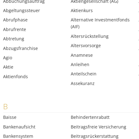
Abbuchungsauftrag
Aktiengesellschaft (AG)
Abgeltungssteuer
Aktienkurs
Abrufphase
Alternative Investmentfonds
(AIF)
Abrufrente
Altersrückstellung
Abtretung
Altersvorsorge
Abzugsfranchise
Anamnese
Agio
Anleihen
Aktie
Anteilschein
Aktienfonds
Assekuranz
B
Baisse
Behindertenrabatt
Bankenaufsicht
Beitragsfreie Versicherung
Bankensystem
Beitragsrückerstattung