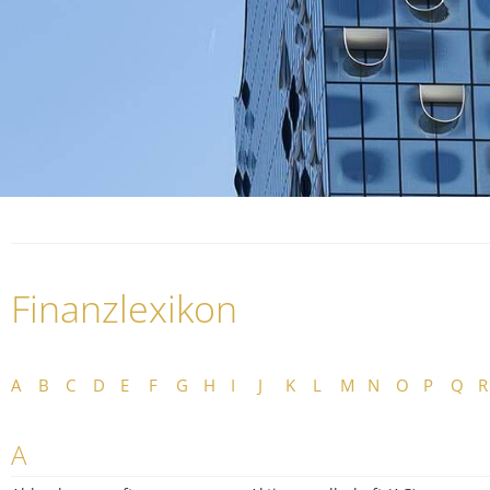
Finanzlexikon
A
B
C
D
E
F
G
H
I
J
K
L
M
N
O
P
Q
R
A