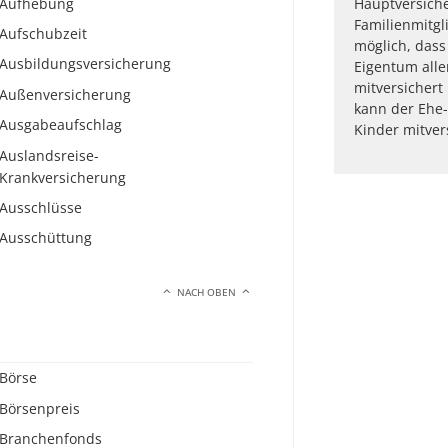
Aufhebung
Hauptversich
Familienmitgli
Aufschubzeit
möglich, dass
Ausbildungsversicherung
Eigentum all
mitversichert 
Außenversicherung
kann der Ehe-
Ausgabeaufschlag
Kinder mitver
Auslandsreise-
Krankversicherung
Ausschlüsse
Ausschüttung
NACH OBEN
Börse
Börsenpreis
Branchenfonds