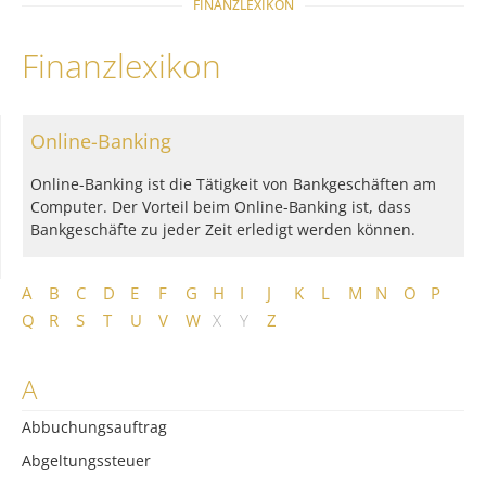
FINANZLEXIKON
Finanzlexikon
Online-Banking
Online-Banking ist die Tätigkeit von Bankgeschäften am
Computer. Der Vorteil beim Online-Banking ist, dass
Bankgeschäfte zu jeder Zeit erledigt werden können.
A
B
C
D
E
F
G
H
I
J
K
L
M
N
O
P
Q
R
S
T
U
V
W
X
Y
Z
A
Abbuchungsauftrag
Abgeltungssteuer