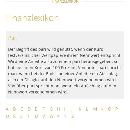
FINANZLEXIKON
Finanzlexikon
Pari
Der Begriff des pari wird genutzt, wenn der Kurs
festverzinslicher Wertpapiere ihrem Nennwert entspricht.
Wird eine Anleihe also zu einem pari herausgegeben, so
hat sie einen Kurs von 100 Prozent. Von unter pari spricht
man, wenn bei der Emission einer Anleihe ein Abschlag,
also ein Disagio, auf den Nennwert vorgenommen wird.
Von über pari spricht man, wenn ein Aufschlag auf den
Nennwert vorgenommen wird.
A
B
C
D
E
F
G
H
I
J
K
L
M
N
O
P
Q
R
S
T
U
V
W
X
Y
Z