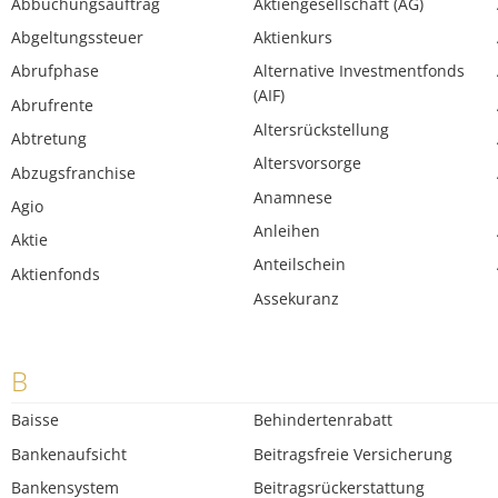
Abbuchungsauftrag
Aktiengesellschaft (AG)
Abgeltungssteuer
Aktienkurs
Abrufphase
Alternative Investmentfonds
(AIF)
Abrufrente
Altersrückstellung
Abtretung
Altersvorsorge
Abzugsfranchise
Anamnese
Agio
Anleihen
Aktie
Anteilschein
Aktienfonds
Assekuranz
B
Baisse
Behindertenrabatt
Bankenaufsicht
Beitragsfreie Versicherung
Bankensystem
Beitragsrückerstattung