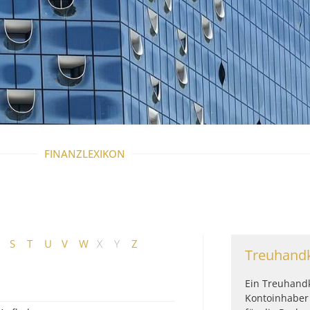
FINANZLEXIKON
S
T
U
V
W
X
Y
Z
Treuhand
Ein Treuhandk
Kontoinhaber