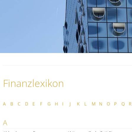
Finanzlexikon
A
B
C
D
E
F
G
H
I
J
K
L
M
N
O
P
Q
R
A