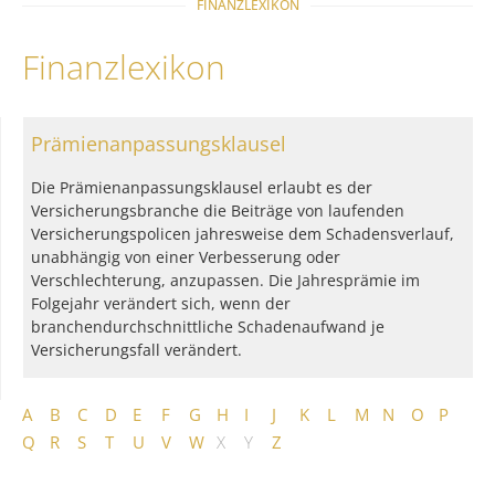
FINANZLEXIKON
Finanzlexikon
Prämienanpassungsklausel
Die Prämienanpassungsklausel erlaubt es der
Versicherungsbranche die Beiträge von laufenden
Versicherungspolicen jahresweise dem Schadensverlauf,
unabhängig von einer Verbesserung oder
Verschlechterung, anzupassen. Die Jahresprämie im
Folgejahr verändert sich, wenn der
branchendurchschnittliche Schadenaufwand je
Versicherungsfall verändert.
A
B
C
D
E
F
G
H
I
J
K
L
M
N
O
P
Q
R
S
T
U
V
W
X
Y
Z