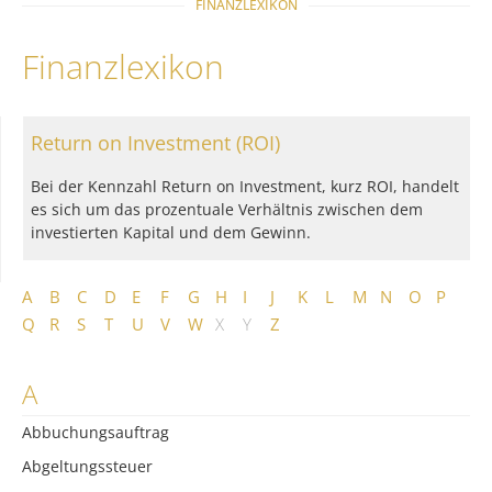
FINANZLEXIKON
Finanzlexikon
Return on Investment (ROI)
Bei der Kennzahl Return on Investment, kurz ROI, handelt
es sich um das prozentuale Verhältnis zwischen dem
investierten Kapital und dem Gewinn.
A
B
C
D
E
F
G
H
I
J
K
L
M
N
O
P
Q
R
S
T
U
V
W
X
Y
Z
A
Abbuchungsauftrag
Abgeltungssteuer