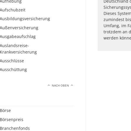
Aufhebung
Deutschland d
Sicherungssys
Aufschubzeit
Dieses System 
Ausbildungsversicherung
zumindest bis
Umfang, im Fa
Außenversicherung
trotzdem an d
Ausgabeaufschlag
werden könne
Auslandsreise-
Krankversicherung
Ausschlüsse
Ausschüttung
NACH OBEN
Börse
Börsenpreis
Branchenfonds