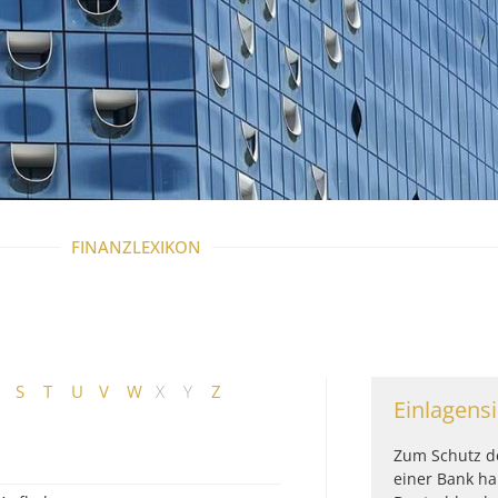
FINANZLEXIKON
S
T
U
V
W
X
Y
Z
Einlagens
Zum Schutz de
einer Bank hab