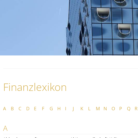
Finanzlexikon
A
B
C
D
E
F
G
H
I
J
K
L
M
N
O
P
Q
R
A