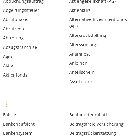
Abbuchungsauftrag
Aktiengesellschaft (AG)
Abgeltungssteuer
Aktienkurs
Abrufphase
Alternative Investmentfonds
(AIF)
Abrufrente
Altersrückstellung
Abtretung
Altersvorsorge
Abzugsfranchise
Anamnese
Agio
Anleihen
Aktie
Anteilschein
Aktienfonds
Assekuranz
B
Baisse
Behindertenrabatt
Bankenaufsicht
Beitragsfreie Versicherung
Bankensystem
Beitragsrückerstattung