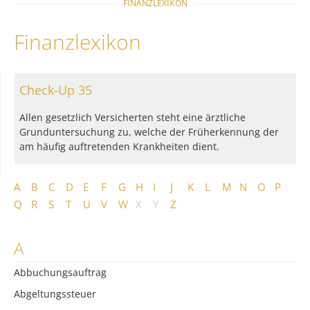
FINANZLEXIKON
Finanzlexikon
Check-Up 35
Allen gesetzlich Versicherten steht eine ärztliche
Grunduntersuchung zu, welche der Früherkennung der
am häufig auftretenden Krankheiten dient.
A
B
C
D
E
F
G
H
I
J
K
L
M
N
O
P
Q
R
S
T
U
V
W
X
Y
Z
A
Abbuchungsauftrag
Abgeltungssteuer