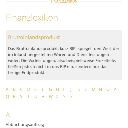
FINANZLEXIKON
Finanzlexikon
Bruttoinlandsprodukt
Das Bruttoinlandsprodukt, kurz BIP, spiegelt den Wert der
im Inland hergestellten Waren und Dienstleistungen
wider. Die Vorleistungen, also beispielsweise Einzelteile,
fließen jedoch nicht in das BIP ein, sondern nur das
fertige Endprodukt.
A
B
C
D
E
F
G
H
I
J
K
L
M
N
O
P
Q
R
S
T
U
V
W
X
Y
Z
A
Abbuchungsauftrag