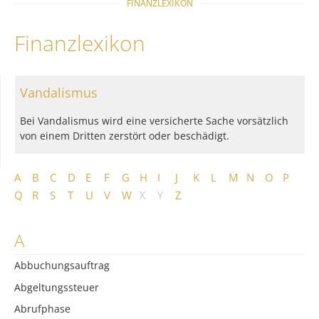
FINANZLEXIKON
Finanzlexikon
Vandalismus
Bei Vandalismus wird eine versicherte Sache vorsätzlich
von einem Dritten zerstört oder beschädigt.
A
B
C
D
E
F
G
H
I
J
K
L
M
N
O
P
Q
R
S
T
U
V
W
X
Y
Z
A
Abbuchungsauftrag
Abgeltungssteuer
Abrufphase