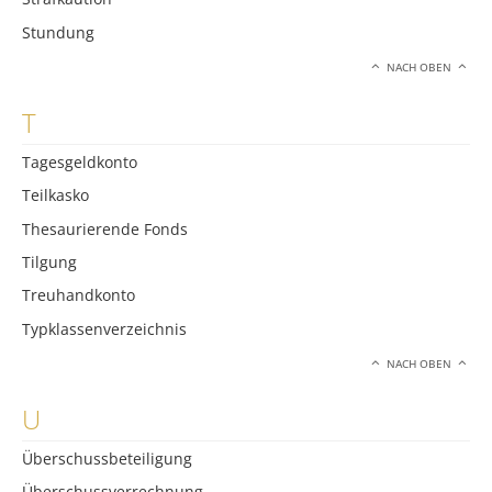
Stundung
NACH OBEN
T
Tagesgeldkonto
Teilkasko
Thesaurierende Fonds
Tilgung
Treuhandkonto
Typklassenverzeichnis
NACH OBEN
U
Überschussbeteiligung
Überschussverrechnung