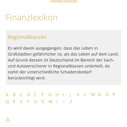
FINANZLEXIKON
Finanzlexikon
Regionalklassen
Es wird davon ausgegangen, dass das Leben in
Großstädten gefährlicher ist, als das Leben auf dem Land.
Auf Grund dessen ist Deutschland im Bereich der Sach-
und Autoversicherer in Regionalklassen unterteilt, da
somit der unterschiedliche Schadensbedarf
berücksichtigt wird.
A
B
C
D
E
F
G
H
I
J
K
L
M
N
O
P
Q
R
S
T
U
V
W
X
Y
Z
A