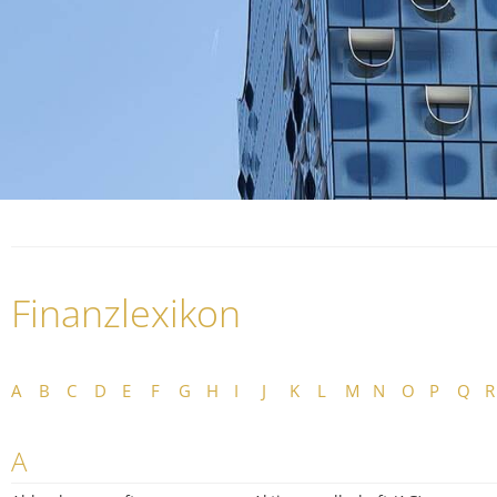
Finanzlexikon
A
B
C
D
E
F
G
H
I
J
K
L
M
N
O
P
Q
R
A