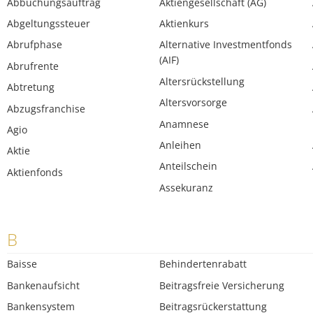
Abbuchungsauftrag
Aktiengesellschaft (AG)
Abgeltungssteuer
Aktienkurs
Abrufphase
Alternative Investmentfonds
(AIF)
Abrufrente
Altersrückstellung
Abtretung
Altersvorsorge
Abzugsfranchise
Anamnese
Agio
Anleihen
Aktie
Anteilschein
Aktienfonds
Assekuranz
B
Baisse
Behindertenrabatt
Bankenaufsicht
Beitragsfreie Versicherung
Bankensystem
Beitragsrückerstattung