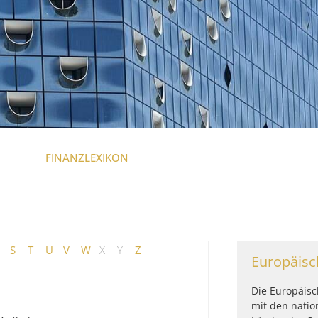
FINANZLEXIKON
S
T
U
V
W
X
Y
Z
Europäisc
Die Europäisc
mit den natio