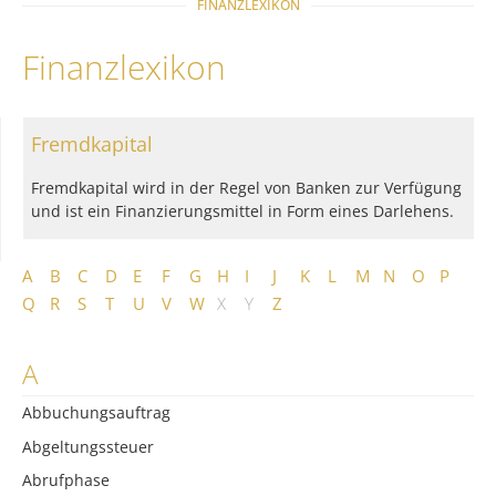
FINANZLEXIKON
Finanzlexikon
Fremdkapital
Fremdkapital wird in der Regel von Banken zur Verfügung
und ist ein Finanzierungsmittel in Form eines Darlehens.
A
B
C
D
E
F
G
H
I
J
K
L
M
N
O
P
Q
R
S
T
U
V
W
X
Y
Z
A
Abbuchungsauftrag
Abgeltungssteuer
Abrufphase