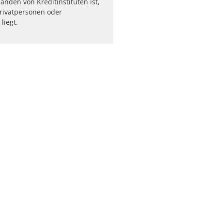
änden von Kreditinstituten ist,
rivatpersonen oder
liegt.