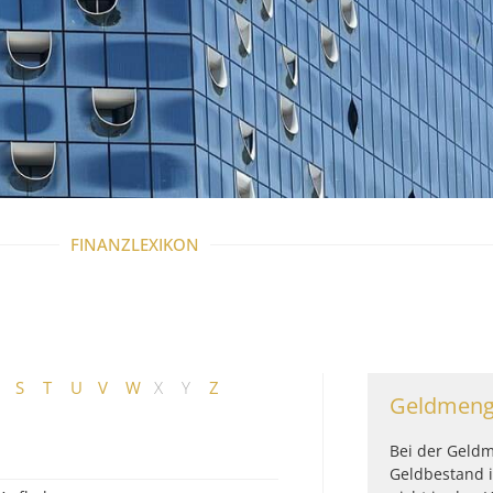
FINANZLEXIKON
S
T
U
V
W
X
Y
Z
Geldmen
Bei der Geld
Geldbestand i