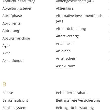
Abbuchungsauftrag
Aktiengesellschaft (AG)
Abgeltungssteuer
Aktienkurs
Abrufphase
Alternative Investmentfonds
(AIF)
Abrufrente
Altersrückstellung
Abtretung
Altersvorsorge
Abzugsfranchise
Anamnese
Agio
Anleihen
Aktie
Anteilschein
Aktienfonds
Assekuranz
B
Baisse
Behindertenrabatt
Bankenaufsicht
Beitragsfreie Versicherung
Bankensystem
Beitragsrückerstattung