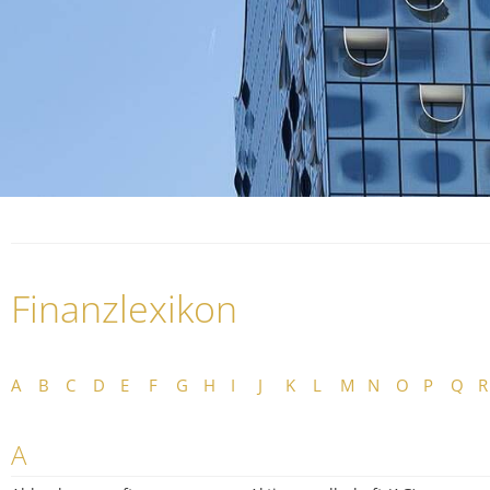
Finanzlexikon
A
B
C
D
E
F
G
H
I
J
K
L
M
N
O
P
Q
R
A