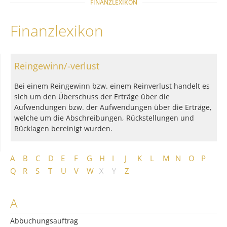
FINANZLEXIKON
Finanzlexikon
Reingewinn/-verlust
Bei einem Reingewinn bzw. einem Reinverlust handelt es
sich um den Überschuss der Erträge über die
Aufwendungen bzw. der Aufwendungen über die Erträge,
welche um die Abschreibungen, Rückstellungen und
Rücklagen bereinigt wurden.
A
B
C
D
E
F
G
H
I
J
K
L
M
N
O
P
Q
R
S
T
U
V
W
X
Y
Z
A
Abbuchungsauftrag