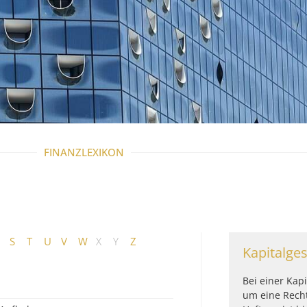
FINANZLEXIKON
S
T
U
V
W
X
Y
Z
Kapitalges
Bei einer Kapi
um eine Rech