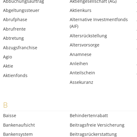
Abbuchungsauftrag
Aktiengesellschaft (AG)
Abgeltungssteuer
Aktienkurs
Abrufphase
Alternative Investmentfonds
(AIF)
Abrufrente
Altersrückstellung
Abtretung
Altersvorsorge
Abzugsfranchise
Anamnese
Agio
Anleihen
Aktie
Anteilschein
Aktienfonds
Assekuranz
B
Baisse
Behindertenrabatt
Bankenaufsicht
Beitragsfreie Versicherung
Bankensystem
Beitragsrückerstattung