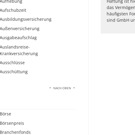
Aufhebung
Haftung ist hi
das Vermögen 
Aufschubzeit
häufigsten Fo
Ausbildungsversicherung
sind GmbH un
Außenversicherung
Ausgabeaufschlag
Auslandsreise-
Krankversicherung
Ausschlüsse
Ausschüttung
NACH OBEN
Börse
Börsenpreis
Branchenfonds