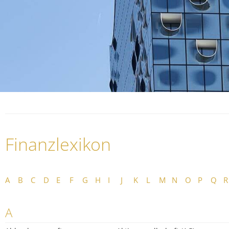
Finanzlexikon
A
B
C
D
E
F
G
H
I
J
K
L
M
N
O
P
Q
R
A